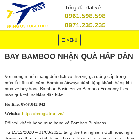
Tổng đài đặt vé
0961.598.598
0971.235.235
Toggle
MENU
navigation
BAY BAMBOO NHẬN QUÀ HẤP DẪN
Với mong muốn mang đến dịch vụ thương gia đẳng cấp trong
mùa lễ hội cuối năm, Bamboo Airways dành tặng khách hàng khi
mua vé bay hạng Bamboo Business và Bamboo Economy Flex
món quà trải nghiệm đặc biệt:
𝐇𝐨𝐭𝐥𝐢𝐧𝐞: 𝟎𝟖𝟔𝟖.𝟎𝟒𝟐.𝟎𝟒𝟐
𝐖𝐞𝐛𝐬𝐢𝐭𝐞:
https://baogiatran.vn/
Đối với khách hàng mua hạng vé Bamboo Business
Từ 15/12/2020 – 31/03/2021, tặng thẻ trải nghiệm Golf hoặc nghỉ
dưỡng có thời hạn 04 tháng cho các khách hàng mua vé máy bay