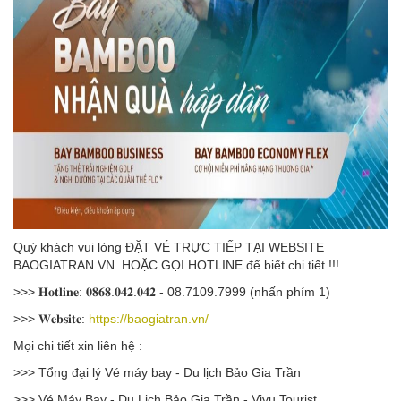
Quý khách vui lòng ĐẶT VÉ TRỰC TIẾP TẠI WEBSITE
BAOGIATRAN.VN. HOẶC GỌI HOTLINE để biết chi tiết !!!
>>> 𝐇𝐨𝐭𝐥𝐢𝐧𝐞: 𝟎𝟖𝟔𝟖.𝟎𝟒𝟐.𝟎𝟒𝟐 - 08.7109.7999 (nhấn phím 1)
>>> 𝐖𝐞𝐛𝐬𝐢𝐭𝐞:
https://baogiatran.vn/
Mọi chi tiết xin liên hệ :
>>> Tổng đại lý Vé máy bay - Du lịch Bảo Gia Trần
>>> Vé Máy Bay - Du Lịch Bảo Gia Trần - Vivu Tourist