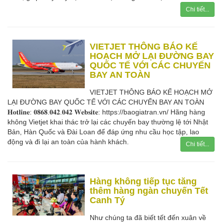
Chi tiết...
VIETJET THÔNG BÁO KẾ
HOẠCH MỞ LẠI ĐƯỜNG BAY
QUỐC TẾ VỚI CÁC CHUYẾN
BAY AN TOÀN
VIETJET THÔNG BÁO KẾ HOẠCH MỞ
LẠI ĐƯỜNG BAY QUỐC TẾ VỚI CÁC CHUYẾN BAY AN TOÀN
𝐇𝐨𝐭𝐥𝐢𝐧𝐞: 𝟎𝟖𝟔𝟖.𝟎𝟒𝟐.𝟎𝟒𝟐 𝐖𝐞𝐛𝐬𝐢𝐭𝐞: https://baogiatran.vn/ Hãng hàng
không Vietjet khai thác trở lại các chuyến bay thường lệ tới Nhật
Bản, Hàn Quốc và Đài Loan để đáp ứng nhu cầu học tập, lao
động và đi lại an toàn của hành khách.
Chi tiết...
Hàng không tiếp tục tăng
thêm hàng ngàn chuyến Tết
Canh Tý
Như chúng ta đã biết tết đến xuân về