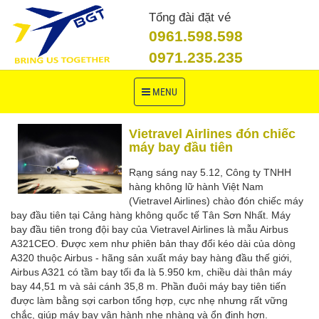
Tổng đài đặt vé
0961.598.598
0971.235.235
Toggle
MENU
navigation
Vietravel Airlines đón chiếc
máy bay đầu tiên
Rạng sáng nay 5.12, Công ty TNHH
hàng không lữ hành Việt Nam
(Vietravel Airlines) chào đón chiếc máy
bay đầu tiên tại Cảng hàng không quốc tế Tân Sơn Nhất. Máy
bay đầu tiên trong đội bay của Vietravel Airlines là mẫu Airbus
A321CEO. Được xem như phiên bản thay đổi kéo dài của dòng
A320 thuộc Airbus - hãng sản xuất máy bay hàng đầu thế giới,
Airbus A321 có tầm bay tối đa là 5.950 km, chiều dài thân máy
bay 44,51 m và sải cánh 35,8 m. Phần đuôi máy bay tiên tiến
được làm bằng sợi carbon tổng hợp, cực nhẹ nhưng rất vững
chắc, giúp máy bay vận hành nhẹ nhàng và ổn định hơn.