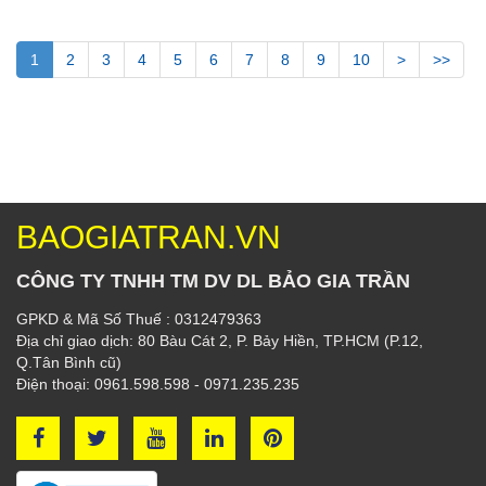
1
2
3
4
5
6
7
8
9
10
>
>>
BAOGIATRAN.VN
CÔNG TY TNHH TM DV DL BẢO GIA TRẦN
GPKD & Mã Số Thuế : 0312479363
Địa chỉ giao dịch: 80 Bàu Cát 2, P. Bảy Hiền, TP.HCM (P.12,
Q.Tân Bình cũ)
Điện thoại: 0961.598.598 - 0971.235.235