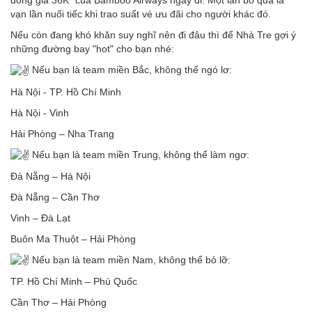
đồng giá 36K* của Bamboo Airways ngay đi. Một lần bỏ qua là
vạn lần nuối tiếc khi trao suất vé ưu đãi cho người khác đó.
Nếu còn đang khó khăn suy nghĩ nên đi đâu thì để Nhà Tre gợi ý
những đường bay "hot" cho bạn nhé:
Nếu bạn là team miền Bắc, không thể ngó lơ:
Hà Nội - TP. Hồ Chí Minh
Hà Nội - Vinh
Hải Phòng – Nha Trang
Nếu bạn là team miền Trung, không thể làm ngơ:
Đà Nẵng – Hà Nội
Đà Nẵng – Cần Thơ
Vinh – Đà Lạt
Buôn Ma Thuột – Hải Phòng
Nếu bạn là team miền Nam, không thể bỏ lỡ:
TP. Hồ Chí Minh – Phú Quốc
Cần Thơ – Hải Phòng