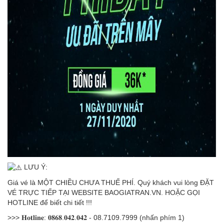
LƯU Ý:
Giá vé là MỘT CHIỀU CHƯA THUẾ PHÍ. Quý khách vui lòng ĐẶT
VÉ TRỰC TIẾP TẠI WEBSITE BAOGIATRAN.VN. HOẶC GỌI
HOTLINE để biết chi tiết !!!
>>> 𝐇𝐨𝐭𝐥𝐢𝐧𝐞: 𝟎𝟖𝟔𝟖.𝟎𝟒𝟐.𝟎𝟒𝟐 - 08.7109.7999 (nhấn phím 1)