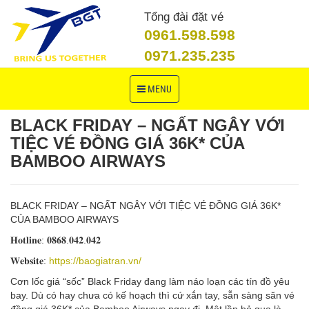
Tổng đài đặt vé
0961.598.598
0971.235.235
Toggle
MENU
navigation
BLACK FRIDAY – NGẤT NGÂY VỚI
TIỆC VÉ ĐỒNG GIÁ 36K* CỦA
BAMBOO AIRWAYS
BLACK FRIDAY – NGẤT NGÂY VỚI TIỆC VÉ ĐỒNG GIÁ 36K*
CỦA BAMBOO AIRWAYS
𝐇𝐨𝐭𝐥𝐢𝐧𝐞: 𝟎𝟖𝟔𝟖.𝟎𝟒𝟐.𝟎𝟒𝟐
𝐖𝐞𝐛𝐬𝐢𝐭𝐞:
https://baogiatran.vn/
Cơn lốc giá “sốc” Black Friday đang làm náo loạn các tín đồ yêu
bay. Dù có hay chưa có kế hoạch thì cứ xắn tay, sẵn sàng săn vé