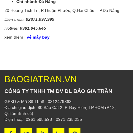
Chi nhánh Đà Nẵng
20 Hoàng Tích Trí, P.Thuận Phước, Q.Hải Châu, TP.Đà Nẵng
Điện thoại:
02871.097.999
Hotline:
0961.645.645
xem thêm :
vé máy bay
BAOGIATRAN.VN
CÔNG TY TNHH TM DV DL BẢO GIA TRẦN
GPKD & Mã Số Thuế : 0312479363
Địa chỉ giao dịch: 80 Bàu Cát 2, P. Bảy Hiền, TP.HCM (P.12,
Q.Tân Bình cũ)
Điện thoại: 0961.598.598 - 0971.235.235