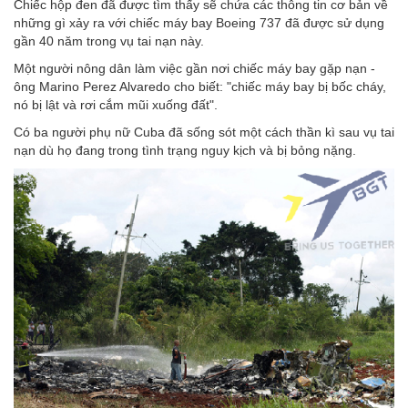
Chiếc hộp đen đã được tìm thấy sẽ chứa các thông tin cơ bản về
những gì xảy ra với chiếc máy bay Boeing 737 đã được sử dụng
gần 40 năm trong vụ tai nạn này.
Một người nông dân làm việc gần nơi chiếc máy bay gặp nạn -
ông Marino Perez Alvaredo cho biết: "chiếc máy bay bị bốc cháy,
nó bị lật và rơi cắm mũi xuống đất".
Có ba người phụ nữ Cuba đã sống sót một cách thần kì sau vụ tai
nạn dù họ đang trong tình trạng nguy kịch và bị bỏng nặng.