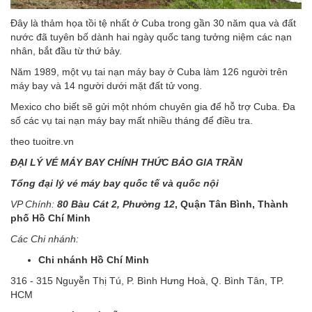
Đây là thảm họa tồi tệ nhất ở Cuba trong gần 30 năm qua và đất
nước đã tuyên bố dành hai ngày quốc tang tưởng niệm các nạn
nhân, bắt đầu từ thứ bảy.
Năm 1989, một vụ tai nạn máy bay ở Cuba làm 126 người trên
máy bay và 14 người dưới mặt đất tử vong.
Mexico cho biết sẽ gửi một nhóm chuyên gia để hỗ trợ Cuba. Đa
số các vụ tai nạn máy bay mất nhiều tháng để điều tra.
theo tuoitre.vn
ĐẠI LÝ VÉ MÁY BAY CHÍNH THỨC BẢO GIA TRẦN
Tổng đại lý vé máy bay quốc tế và quốc nội
VP Chính:
80 Bàu Cát 2, Phường 12
, Quận Tân Bình, Thành
phố Hồ Chí Minh
Các Chi nhánh:
Chi nhánh Hồ Chí Minh
316 - 315 Nguyễn Thị Tú, P. Bình Hưng Hoà, Q. Bình Tân, TP.
HCM