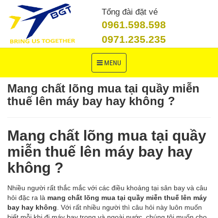
Tổng đài đặt vé
0961.598.598
0971.235.235
Toggle
MENU
navigation
Mang chất lõng mua tại quầy miễn
thuế lên máy bay hay không ?
Mang chất lõng mua tại quầy
miễn thuế lên máy bay hay
không ?
Nhiều người rất thắc mắc với các điều khoảng tại sân bay và câu
hỏi đặc ra là
mang chất lõng mua tại quầy miễn thuế lên máy
bay
hay không
. Với rất nhiều người thì câu hỏi này luôn muốn
biết mỗi khi đi máy bay trong và ngoài nước. chúng tôi muốn cho