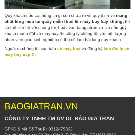
Quý khách nếu có thông tin gì còn chưa rỏ về quy định về
mang
chất lõng mua tại quầy miễn thuế lên máy bay
hay không,
thì
có thể liên hệ với chúng tôi, hoặc vào baogiatran.vn. và nếu quý
khách muốn đặt vé máy bay thì công ty chúng tôi với một lượng
nhân viên giàu kinh nghiệm có thể sẽ làm hài lòng quý khách.
Ngoài ra chúng tôi còn bán
vé máy bay
và đăng ký
làm đại lý vé
máy bay cấp 2
.
BAOGIATRAN.VN
CÔNG TY TNHH TM DV DL BẢO GIA TRẦN
GPKD & Mã Số Thuế : 0312479363