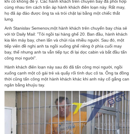
khi cô không để ý. Các hành khách trên chuyến bay đã phối hợp
cùng nhau tìm cách trấn áp hành khách điên loạn này. Rất may,
họ đã áp đảo được ông ta và trói chặt lại bằng một chiếc thắt
lưng.
Anh Stanislav Semenov,một hành khách trên chuyến bay chia sẻ
với tờ Daily Mail: "Tôi ngồi tại hàng ghế 20. Ban đầu, hành khách
kia lên máy bay, chen lấn và chửi rủa nhiều người. Sau đó, một
tiếp viên đề nghị anh ta ngồi xuống ghế riêng ở phía cuối may
bay, thế nhưng anh ta vẫn tiếp tục đi lại dọc cabin và bắt đầu tấn
công mọi người".
Hành khách điên loạn này sau đó đã tấn công mọi người, ngồi
xuống cạnh một cô gái trẻ và quấy rối tình dục cô ta. Ông ta đồng
thời cũng tấn công một hành khách khác khi anh này cố gắng can
ngăn bằng khuỷu tay.