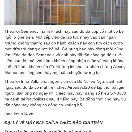
Theo lời Semenov, hành khách này sau đó đã bóp cổ một cô bé
ngồi ở ghế trên. Một tiếp viên đã lập tức nhảy vào can ngăn
nhưng không thành; sau đó hành khách này còn tìm cách cướp
một đứa trẻ đang được bố bế. Gã hung bạo này đồng thời cũng
lớn tiếng đe dọa Semenov, và anh này đã tấn công gã để tự vệ.
Liền sau đó, một vài hành khách cũng nhập cuộc và cùng khống
chế gã hành khách côn đồ. Những lời khai từ nhân chứng Alexey
Mamontov cũng cho thấy một câu chuyện tương tự.
Theo lời Irina Volk, phát ngôn viên của Bộ Nội vụ Nga, cảnh sát
ngay sau đó đã có mặt trên chiếc Airbus A320 để kịp thời bắt giữ
người đàn ông nọ ngay khi chiếc máy bay mang số hiệu S7-3338
hạ cánh tại Novosibirsk sau 4 tiếng bay. Bà đồng thời cho hay, vụ
tấn công này không có động cơ khủng bố.
theo kenh14.vn
ĐẠI LÝ VÉ MÁY BAY CHÍNH THỨC BẢO GIA TRẦN
Tổng đại lý vé máy bay quốc tế và quốc nội