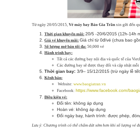
Từ ngày 20/05/2015,
Vé máy bay Bảo Gia Trần
xin gữi đến q
20/5 -20/6/2015 (12h-14h 
Thời gian khuyến mãi:
Giá chỉ từ 0đ/vé (chưa bao gồm
Giá vé khuyến mãi:
Số lượng mở bán tối đa:
50,000 vé
Hành trình bay:
Tất cả các đường bay nội địa và quốc tế của Viet
Các đường bay sẽ được thay đổi và cập nhật mỗi
Thời gian bay:
3/9– 15/12/2015 (trừ ngày lễ tết
Kênh bán:
Website:
www.baogiatran.vn
https://www.facebook.com/baogi
Facebook:
Điều kiện vé:
Đổi tên: không áp dụng
Hoàn vé: không áp dụng
Đổi ngày bay, hành trình: được phép, đóng
Lưu ý: Chương trình có thể chấm dứt sớm hơn khi số lượng vé đ