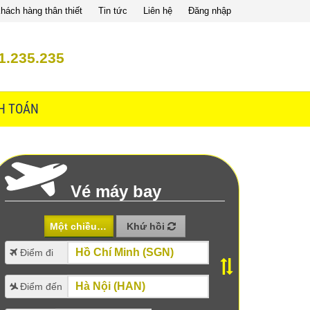
hách hàng thân thiết
Tin tức
Liên hệ
Đăng nhập
1.235.235
H TOÁN
Vé máy bay
Một chiều
Khứ hồi
Điểm đi
Điểm đến