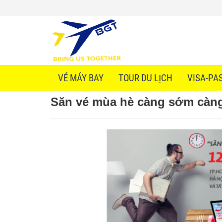
VÉ MÁY BAY
TOUR DU LỊCH
VISA-PA
Săn vé mùa hè càng sớm càng t