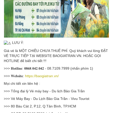
LƯU Ý:
Giá vé là MỘT CHIỀU CHƯA THUẾ PHÍ. Quý khách vui lòng ĐẶT
VÉ TRỰC TIẾP TẠI WEBSITE BAOGIATRAN.VN. HOẶC GỌI
HOTLINE để biết chi tiết !!!
>>> 𝐇𝐨𝐭𝐥𝐢𝐧𝐞: 𝟎𝟖𝟔𝟖.𝟎𝟒𝟐.𝟎𝟒𝟐 - 08.7109.7999 (nhấn phím 1)
>>> 𝐖𝐞𝐛𝐬𝐢𝐭𝐞:
https://baogiatran.vn/
Mọi chi tiết xin liên hệ :
>>> Tổng đại lý Vé máy bay - Du lịch Bảo Gia Trần
>>> Vé Máy Bay - Du Lịch Bảo Gia Trần - Vivu Tourist
>>> 80 Bàu Cát 2, P.12, Q.Tân Bình, TP.HCM