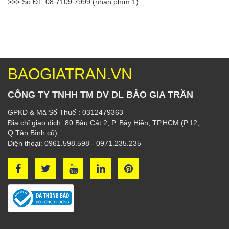
>>> Số ĐT: 08.7109.7999 (nhấn phím 1)
BAOGIATRAN.VN
CÔNG TY TNHH TM DV DL BẢO GIA TRẦN
GPKD & Mã Số Thuế : 0312479363
Địa chỉ giao dịch: 80 Bàu Cát 2, P. Bảy Hiền, TP.HCM (P.12,
Q.Tân Bình cũ)
Điện thoại: 0961.598.598 - 0971.235.235