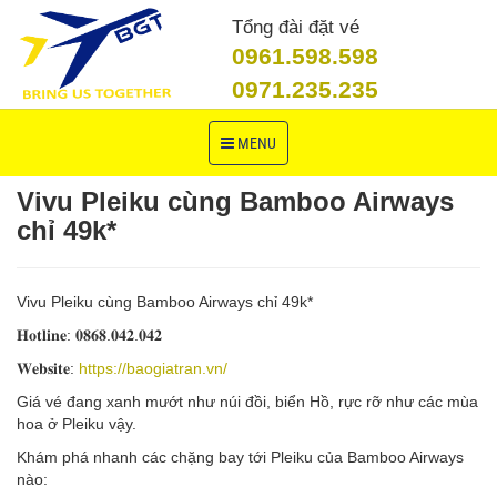
Tổng đài đặt vé
0961.598.598
0971.235.235
Toggle
MENU
navigation
Vivu Pleiku cùng Bamboo Airways
chỉ 49k*
Vivu Pleiku cùng Bamboo Airways chỉ 49k*
𝐇𝐨𝐭𝐥𝐢𝐧𝐞: 𝟎𝟖𝟔𝟖.𝟎𝟒𝟐.𝟎𝟒𝟐
𝐖𝐞𝐛𝐬𝐢𝐭𝐞:
https://baogiatran.vn/
Giá vé đang xanh mướt như núi đồi, biển Hồ, rực rỡ như các mùa
hoa ở Pleiku vậy.
Khám phá nhanh các chặng bay tới Pleiku của Bamboo Airways
nào: