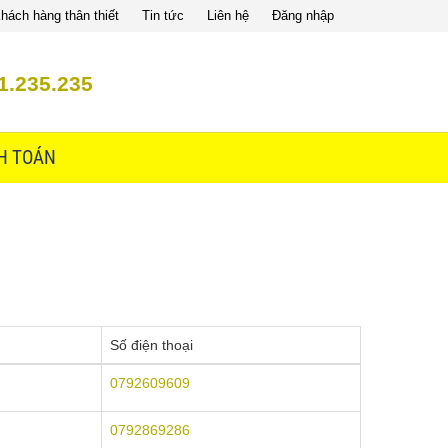
hách hàng thân thiết
Tin tức
Liên hệ
Đăng nhập
1.235.235
H TOÁN
Số điện thoại
0792609609
0792869286