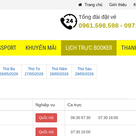
Trang chủ
Giới thiệu
K
Tổng đài đặt vé
0961.598.598
-
097
SSPORT
KHUYẾN MÃI
LỊCH TRỰC BOOKER
THAN
Thứ Ba
Thứ Tư
Thứ Năm
Thứ Sáu
26/05
/2026
27/05
/2026
28/05
/2026
29/05
/2026
Nghiệp vụ
Ca trực
Quốc nội
06:30 07:30
07:30 16:00
Quốc nội
07:30 16:00