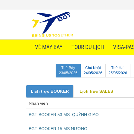
VÉ MÁY BAY
TOUR DU LỊCH
VISA-PA
Thứ Bảy
Chủ Nhật
Thứ Hai
23/05
/2026
24/05
/2026
25/05
/2026
Lịch trực BOOKER
Lịch trực SALES
Nhân viên
BGT BOOKER 53 MS. QUỲNH GIAO
BGT BOOKER 15 MS NƯƠNG