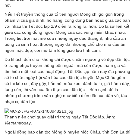
nở.
Nếu Tết truyền thống của tổ tiên người Mông chỉ gói gọn trong
phạm vi của gia đình, họ hàng, cộng đồng bản hoặc giữa các bản
với nhau thì Tết độc lập 2/9 diễn ra rộng rãi hơn. Đó là sự liên kết
giữa các cộng đồng người Mông của các vùng miền khác nhau.
Trong tiết trời mát mẻ của những ngày đầu tháng 9, nhu cầu ăn
uống và sinh hoạt thường ngày đã nhường chỗ cho nhu cầu ăn
ngon mặc đẹp, cởi mở tấm lòng giao lưu tình cảm.
Du khách đến chơi không chỉ được chiêm ngưỡng vẻ đẹp dân tộc
ở trang phục truyền thống bên ngoài, mà còn được tham gia và
tìm hiểu một loạt các hoạt động. Tết Độc lập năm nay địa phương
sẽ tổ chức ngày hội văn hóa các dân tộc huyện Mộc Châu gồm
có thi kéo co, đẩy gậy, bắn nỏ, múa xòe, đánh tu lu, giã bánh dầy,
tung còn, thi văn hóa ẩm thực các dân tộc... Bên cạnh đó là
những chương trình văn nghệ như biểu diễn dân ca, dân vũ, tấu
nhạc cụ dân tộc...
Thanh niên chơi quay giải trí trong ngày Tết Độc lập. Ảnh:
Vietnamtoday
.
Ngoài đồng bào dân tộc Mông ở huyện Mộc Châu, tỉnh Sơn La thì