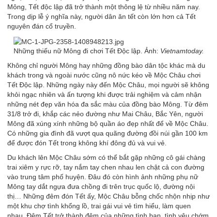
Mông, Tết độc lập đã trở thành một thông lệ từ nhiều năm nay.
Trong dịp lễ ý nghĩa này, người dân ăn tết còn lớn hơn cả Tết
nguyên đán cổ truyền.
Những thiếu nữ Mông đi chơi Tết Độc lập. Ảnh:
Vietnamtoday.
Không chỉ người Mông hay những đồng bào dân tộc khác mà du
khách trong và ngoài nước cũng nô nức kéo về Mộc Châu chơi
Tết Độc lập. Những ngày này đến Mộc Châu, mọi người sẽ không
khỏi ngạc nhiên và ấn tượng khi được trải nghiệm và cảm nhận
những nét đẹp văn hóa đa sắc màu của đồng bào Mông. Từ đêm
31/8 trở đi, khắp các nẻo đường như Mai Châu, Bắc Yên, người
Mông đã xúng xính những bộ quần áo đẹp nhất để về Mộc Châu.
Có những gia đình đã vượt qua quãng đường đồi núi gần 100 km
để được đón Tết trong không khí đông đủ và vui vẻ.
Du khách lên Mộc Châu sớm có thể bắt gặp những cô gái chàng
trai xiêm y rực rỡ, tay nắm tay chen nhau len chật cả con đường
vào trung tâm phố huyện. Đâu đó còn hình ảnh những phụ nữ
Mông tay dắt ngựa đưa chồng đi trên trục quốc lộ, đường nội
thị… Những đêm đón Tết ấy, Mộc Châu bỗng chốc nhộn nhịp như
một khu chợ tình khổng lồ, trai gái vui vẻ tìm hiểu, làm quen
nhau. Đêm Tết trở thành đêm của những tình bạn, tình yêu chớm