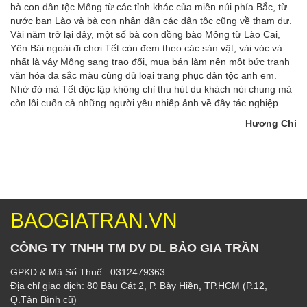
bà con dân tộc Mông từ các tỉnh khác của miền núi phía Bắc, từ
nước bạn Lào và bà con nhân dân các dân tộc cũng về tham dự.
Vài năm trở lại đây, một số bà con đồng bào Mông từ Lào Cai,
Yên Bái ngoài đi chơi Tết còn đem theo các sản vật, vải vóc và
nhất là váy Mông sang trao đổi, mua bán làm nên một bức tranh
văn hóa đa sắc màu cùng đủ loại trang phục dân tộc anh em.
Nhờ đó mà Tết độc lập không chỉ thu hút du khách nói chung mà
còn lôi cuốn cả những người yêu nhiếp ảnh về đây tác nghiệp.
Hương Chi
BAOGIATRAN.VN
CÔNG TY TNHH TM DV DL BẢO GIA TRẦN
GPKD & Mã Số Thuế : 0312479363
Địa chỉ giao dịch: 80 Bàu Cát 2, P. Bảy Hiền, TP.HCM (P.12,
Q.Tân Bình cũ)