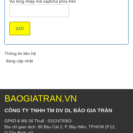
Vui lòng nhập mã captcha phía trên
Thông tin liên hệ
đang cập nhật
BAOGIATRAN.VN
CÔNG TY TNHH TM DV DL BẢO GIA TRẦN
GPKD & Mã Số Thuế : 0312479363
Địa chỉ giao dịch: 80 Bàu Cát 2, P. Bảy Hiền, TP.HCM (P.12,
Q.Tân Bình cũ)