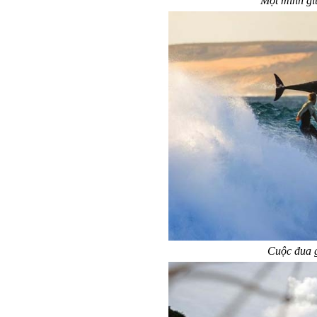
Một mình gi
Cuộc đua g