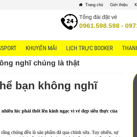
Trang chủ
Giới thiệu
K
Tổng đài đặt vé
0961.598.598
-
097
SSPORT
KHUYẾN MÃI
LỊCH TRỰC BOOKER
THAN
ông nghĩ chúng là thật
hể bạn không nghĩ
nhiều lúc phải thốt lên kinh ngạc vì vẻ đẹp siêu thực của
n rằng chúng đều là sản phẩm đã qua chỉnh sửa. Tuy nhiên, sự