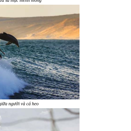
ữa sa mạc mênh mông
iữa người và cá heo