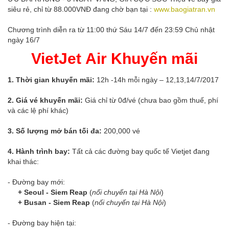
siêu rẻ, chỉ từ 88.000VNĐ đang chờ bạn tại :
www.baogiatran.vn
Chương trình diễn ra từ 11:00 thứ Sáu 14/7 đến 23:59 Chủ nhật
ngày 16/7
VietJet Air Khuyến mãi
1. Thời gian khuyến mãi:
12h -14h mỗi ngày – 12,13,14/7/2017
2. Giá vé khuyến mãi:
Giá chỉ từ 0đ/vé (chưa bao gồm thuế, phí
và các lệ phí khác)
3. Số lượng mở bán tối đa:
200,000 vé
4. Hành trình bay:
Tất cả các đường bay quốc tế Vietjet đang
khai thác:
- Đường bay mới:
+ Seoul - Siem Reap
(
nối chuyến tại Hà Nội
)
+ Busan - Siem Reap
(
nối chuyến tại Hà Nội
)
- Đường bay hiện tại: