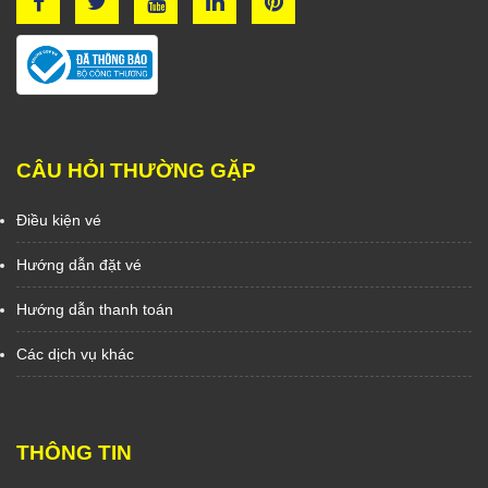
CÂU HỎI THƯỜNG GẶP
Điều kiện vé
Hướng dẫn đặt vé
Hướng dẫn thanh toán
Các dịch vụ khác
THÔNG TIN