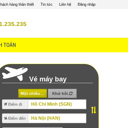
hách hàng thân thiết
Tin tức
Liên hệ
Đăng nhập
1.235.235
H TOÁN
Vé máy bay
Một chiều
Khứ hồi
Điểm đi
Điểm đến