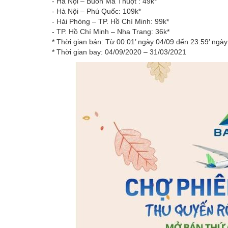
- Hà Nội – Buôn Ma Thuột : 49k*
- Hà Nội – Phú Quốc: 109k*
- Hải Phòng – TP. Hồ Chí Minh: 99k*
- TP. Hồ Chí Minh – Nha Trang: 36k*
* Thời gian bán: Từ ‪00:01‬’ ngày ‪04/09‬ đến ‪23:59‬’ ngày
* Thời gian bay: ‪04/09/2020 – 31/03/2021‬