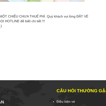
 là MỘT CHIỀU CHƯA THUẾ PHÍ. Quý khách vui lòng ĐẶT VÉ
OTLINE để biết chi tiết !!!
1)
CÂU HỎI THƯỜNG GẶ
ẦN
Điều kiện vé