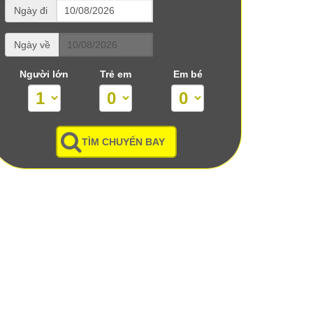
Ngày đi
Ngày về
Người lớn
Trẻ em
Em bé