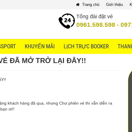
Trang chủ
Giới thiệu
K
Tổng đài đặt vé
0961.598.598
-
097
SSPORT
KHUYẾN MÃI
LỊCH TRỰC BOOKER
THAN
VÉ ĐÃ MỞ TRỞ LẠI ĐÂY!!
Y!!
ặng khách hàng đã qua, nhưng Chợ phiên vé thì vẫn diễn ra
 bạn ơi!!