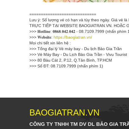
=============================
Lưu ý: Số lượng vé có hạn và tùy theo ngày. Giá vé
TRỰC TIẾP TẠI WEBSITE BAOGIATRAN.VN. HOẶC GỌI H
>>> 𝐇𝐨𝐭𝐥𝐢𝐧𝐞: 𝟎𝟖𝟔𝟖.𝟎𝟒𝟐.𝟎𝟒𝟐 - 08.7109.7999 (nhấn phím 
>>> 𝐖𝐞𝐛𝐬𝐢𝐭𝐞:
https://baogiatran.vn/
Mọi chi tiết xin liên hệ :
>>> Tổng đại lý Vé máy bay - Du lịch Bảo Gia Trần
>>> Vé Máy Bay - Du Lịch Bảo Gia Trần - Vivu Tourist
>>> 80 Bàu Cát 2, P.12, Q.Tân Bình, TP.HCM
>>> Số ĐT: 08.7109.7999 (nhấn phím 1)
BAOGIATRAN.VN
CÔNG TY TNHH TM DV DL BẢO GIA TR