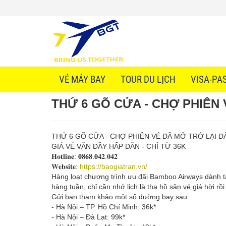
VÉ MÁY BAY
TOUR DU LỊCH
VISA-PA
THỨ 6 GÕ CỬA - CHỢ PHIÊN 
THỨ 6 GÕ CỬA - CHỢ PHIÊN VÉ ĐÃ MỞ TRỞ LẠI ĐÂ
GIÁ VÉ VẪN ĐẦY HẤP DẪN - CHỈ TỪ 36K
𝐇𝐨𝐭𝐥𝐢𝐧𝐞: 𝟎𝟖𝟔𝟖.𝟎𝟒𝟐.𝟎𝟒𝟐
𝐖𝐞𝐛𝐬𝐢𝐭𝐞:
https://baogiatran.vn/
Hàng loạt chương trình ưu đãi Bamboo Airways dành t
hàng tuần, chỉ cần nhớ lịch là tha hồ săn vé giá hời rồi
Gửi bạn tham khảo một số đường bay sau:
- Hà Nội – TP. Hồ Chí Minh: 36k*
- Hà Nội – Đà Lạt: 99k*