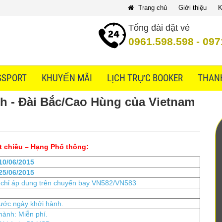
Trang chủ
Giới thiệu
K
Tổng đài đặt vé
0961.598.598
-
097
SSPORT
KHUYẾN MÃI
LỊCH TRỰC BOOKER
THAN
nh - Đài Bắc/Cao Hùng của Vietnam
t chiều – Hạng Phổ thông:
10/06/2015
25/06/2015
chỉ áp dụng trên chuyến bay VN582/VN583
rước ngày khởi hành.
hành: Miễn phí.