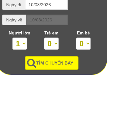
Ngày đi
Ngày về
Người lớn
Trẻ em
Em bé