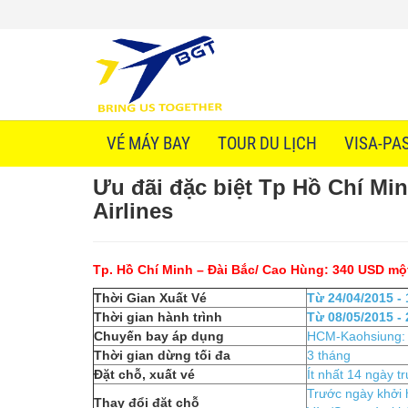
VÉ MÁY BAY
TOUR DU LỊCH
VISA-PA
Ưu đãi đặc biệt Tp Hồ Chí Mi
Airlines
Tp. Hồ Chí Minh – Đài Bắc/ Cao Hùng: 340 USD mộ
Thời Gian Xuất Vé
Từ 24/04/2015 - 
Thời gian hành trình
Từ 08/05/2015 - 
Chuyến bay áp dụng
HCM-Kaohsiung: 
Thời gian dừng tối đa
3 tháng
Đặt chỗ, xuất vé
Ít nhất 14 ngày t
Trước ngày khởi 
Thay đổi đặt chỗ