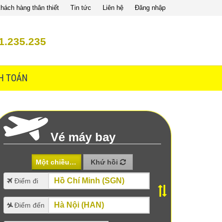
hách hàng thân thiết
Tin tức
Liên hệ
Đăng nhập
1.235.235
H TOÁN
Vé máy bay
Một chiều
Khứ hồi
Điểm đi
Điểm đến