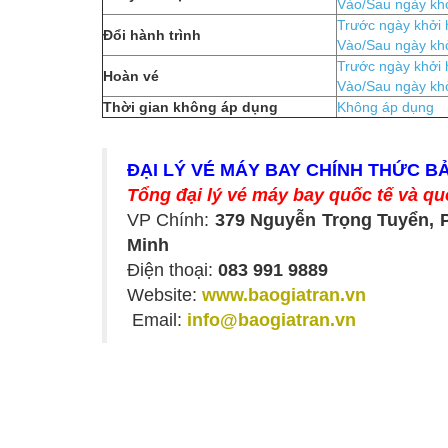
Vào/Sau ngày kh
Trước ngày khởi
Đổi hành trình
Vào/Sau ngày kh
Trước ngày khởi 
Hoàn vé
Vào/Sau ngày kh
Thời gian không áp dụng
Không áp dụng
ĐẠI LÝ VÉ MÁY BAY CHÍNH THỨC B
Tổng đại lý vé máy bay quốc tế và qu
VP Chính:
379 Nguyễn Trọng Tuyển, 
Minh
Điện thoại:
083 991 9889
Website:
www.baogiatran.vn
Email:
info@baogiatran.vn