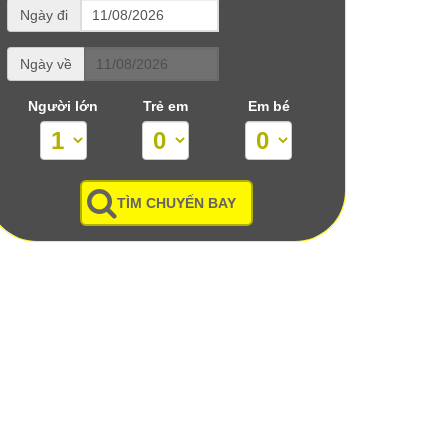
Ngày đi
Ngày về
Người lớn
Trẻ em
Em bé