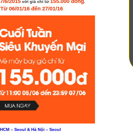
7/6/2015
155.000 đồng
với giá chỉ từ
.
 Từ 06/01/16 đến 27/01/16
.HCM – Seoul & Hà Nội – Seoul