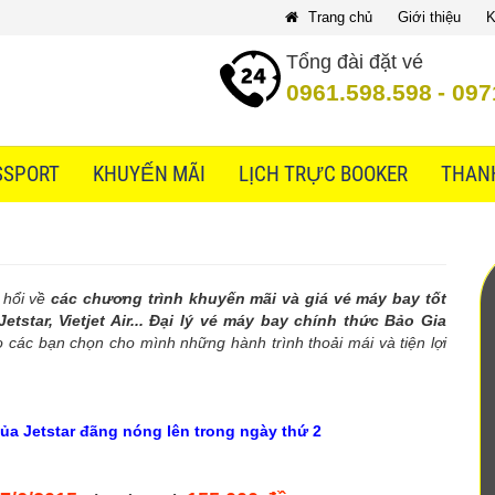
Trang chủ
Giới thiệu
K
Tổng đài đặt vé
0961.598.598
-
097
SSPORT
KHUYẾN MÃI
LỊCH TRỰC BOOKER
THAN
 hổi về
các chương trình khuyến mãi và giá vé máy bay tốt
star, Vietjet Air...
Đại lý vé máy bay chính thức Bảo Gia
o các bạn chọn cho mình những hành trình thoải mái và tiện lợi
ủa Jetstar đãng nóng lên trong ngày thứ 2