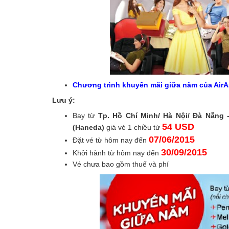
Chương trình khuyến mãi giữa năm của AirAs
Lưu ý:
Bay từ
Tp. Hồ Chí Minh/ Hà Nội/ Đà Nẵng -
54 USD
(Haneda)
giá vé 1 chiều từ
07/06/2015
Đặt vé từ hôm nay đến
30/09/2015
Khởi hành từ hôm nay
đến
Vé chưa bao gồm thuế và phí