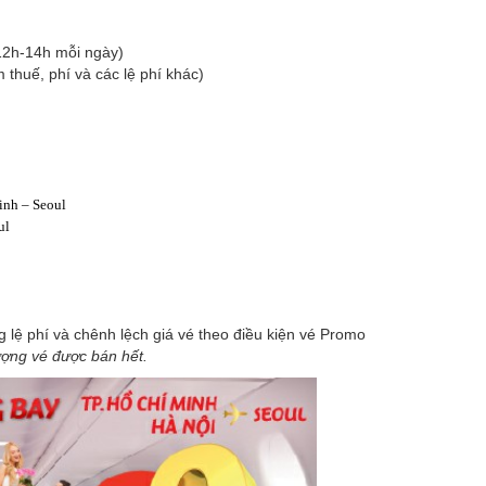
12h-14h mỗi ngày)
 thuế, phí và các lệ phí khác)
inh – Seoul
oul
 lệ phí và chênh lệch giá vé theo điều kiện vé Promo
ượng vé được bán hết.