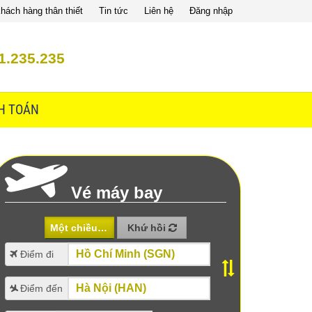
hách hàng thân thiết
Tin tức
Liên hệ
Đăng nhập
1.235.235
H TOÁN
Vé máy bay
Một chiều
Khứ hồi
Điểm đi
Điểm đến