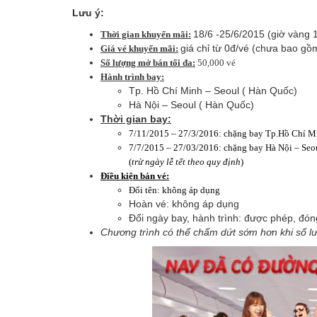
Lưu ý:
18/6 -25/6/2015 (giờ vàng 
Thời gian khuyến mãi:
giá chỉ từ 0đ/vé (chưa bao gồm
Giá vé khuyến mãi:
Số lượng mở bán tối đa:
50,000 vé
Hành trình bay:
Tp. Hồ Chí Minh – Seoul ( Hàn Quốc)
Hà Nội – Seoul ( Hàn Quốc)
Thời gian bay:
7/11/2015 – 27/3/2016: chặng bay Tp.Hồ Chí M
7/7/2015 – 27/03/2016: chặng bay Hà Nội – Se
(
trừ ngày lễ tết theo quy định
)
Điều kiện bán vé:
​Đổi tên: không áp dụng
Hoàn vé: không áp dụng
Đổi ngày bay, hành trình: được phép, đóng
Chương trình có thể chấm dứt sớm hơn khi số l