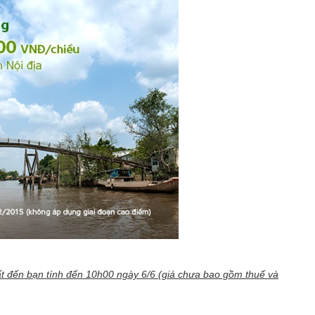
ất đến bạn tính đến 10h00 ngày 6/6 (giá chưa bao gồm thuế và