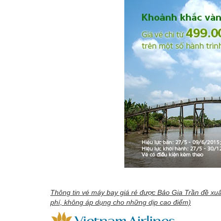
Thông tin vé máy bay giá rẻ được Bảo Gia Trần đề xu
phí, không áp dụng cho những dịp cao điểm)