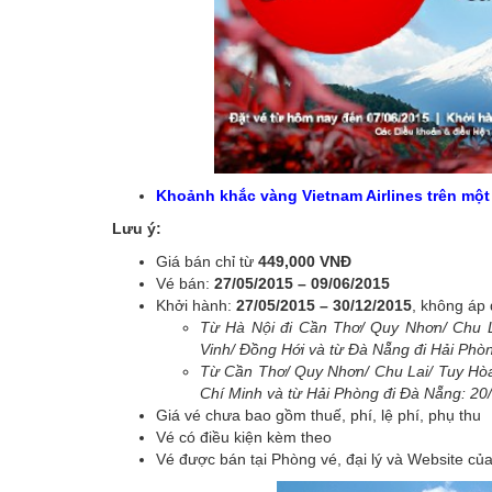
Khoảnh khắc vàng Vietnam Airlines trên một
Lưu ý:
Giá bán chỉ từ
449,000 VNĐ
Vé bán:
27/05/2015 – 09/06/2015
Khởi hành:
27/05/2015 – 30/12/2015
, không áp
Từ Hà Nội đi Cần Thơ/ Quy Nhơn/ Chu 
Vinh/ Đồng Hới và từ Đà Nẵng đi Hải Phò
Từ Cần Thơ/ Quy Nhơn/ Chu Lai/ Tuy Hòa
Chí Minh và từ Hải Phòng đi Đà Nẵng: 20
Giá vé chưa bao gồm thuế, phí, lệ phí, phụ thu
Vé có điều kiện kèm theo
Vé được bán tại Phòng vé, đại lý và Website của