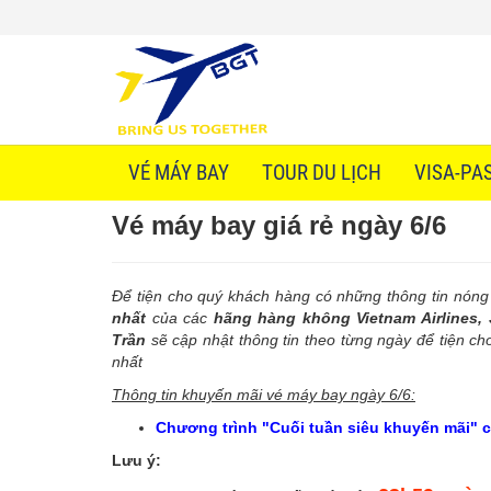
VÉ MÁY BAY
TOUR DU LỊCH
VISA-PA
Vé máy bay giá rẻ ngày 6/6
Để tiện cho quý khách hàng có những thông tin nóng
nhất
của các
hãng hàng không Vietnam Airlines, Jet
Trần
sẽ cập nhật thông tin theo từng ngày để tiện ch
nhất
Thông tin khuyến mãi vé máy bay ngày 6/6:
Chương trình "Cuối tuần siêu khuyến mãi" c
Lưu ý: