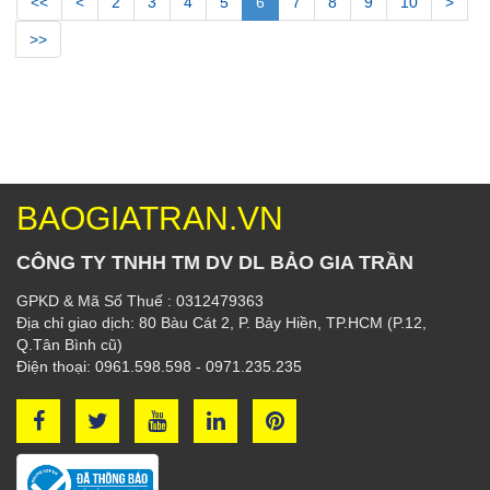
<<
<
2
3
4
5
6
7
8
9
10
>
>>
BAOGIATRAN.VN
CÔNG TY TNHH TM DV DL BẢO GIA TRẦN
GPKD & Mã Số Thuế : 0312479363
Địa chỉ giao dịch: 80 Bàu Cát 2, P. Bảy Hiền, TP.HCM (P.12,
Q.Tân Bình cũ)
Điện thoại: 0961.598.598 - 0971.235.235