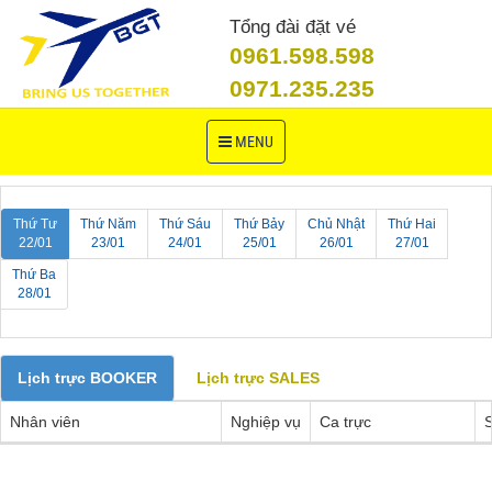
Tổng đài đặt vé
0961.598.598
0971.235.235
Toggle
MENU
navigation
Thứ Tư
Thứ Năm
Thứ Sáu
Thứ Bảy
Chủ Nhật
Thứ Hai
22/01
23/01
24/01
25/01
26/01
27/01
Thứ Ba
28/01
Lịch trực BOOKER
Lịch trực SALES
Nhân viên
Nghiệp vụ
Ca trực
S