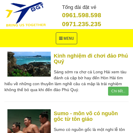
Tổng đài đặt vé
0961.598.598
0971.235.235
Toggle
MENU
navigation
Kinh nghiệm đi chơi đảo Phú
Quý
Sáng sớm ra chợ cá Long Hải xem tàu
đánh cá cập bờ hay đến Hòn Hải tìm
hiểu về những con thuyền làm nghề câu cá mập là trải nghiệm
không thể bỏ qua khi đến đảo Phú Quý.
Chi tiết...
Sumo - môn võ có nguồn
gốc từ tôn giáo
Sumo có nguồn gốc là một nghi lễ tôn