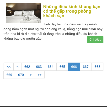
Những điều kinh khủng bạn
có thể gặp trong phòng
khách sạn
Tỉnh dậy lúc nửa đêm và thấy mình
đang nằm cạnh một người đàn ông xa lạ, nồng nặc mùi rượu hay
trần nhà bị rò rỉ nước thải từ tầng trên là những điều du khách
không bao giờ muốn gặp.
Chi tiết...
<<
<
662
663
664
665
666
667
668
669
670
>
>>