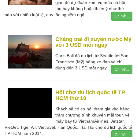
giáo để dự đoán xem vụ mùa có bội
thu hay không hoặc thiên ý như thế
nào với nhiều luật lệ, quy tắc nghiêm ngặt.
Chi tiết...
Chàng trai đi xuyên nước Mỹ
với 3 USD mỗi ngày
Chris Ball đã du lịch từ Seattle tới San
Francisco (Mỹ) bằng xe đạp và chỉ
dùng đến 3 USD một ngày.
Chi tiết...
Hội chợ du lịch quốc tế TP
HCM thứ 10
Khách sẽ có cơ hội tham gia vào hàng
trăm chương trình khuyến mãi tour, vé
máy bay từ VietnamAirlines, Jetstar,
VietJet, Tiger Air, Vietravel, Hàn Quốc... tại Hội chợ du lịch quốc tế
TP HCM năm 2014.
Chi tiết...