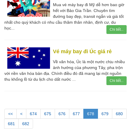
Mua vé máy bay đi Mỹ dễ hơn bao giờ
hết với Bảo Gia Trần. Chuyên tìm
đường bay đẹp, transit ngắn và giá tốt
nhất cho quý khách có nhu cầu thăm thân nhân, định cư, du
học...
Chi tiết...
Vé máy bay đi Úc giá rẻ
Về văn hóa, Úc là một nước chịu nhiều
ảnh hưởng của phương Tây, pha trộn
với nền văn hóa bản địa. Chính điều đó đã mang lại một nguồn
thu khổng lồ từ du lịch cho dất nước ...
Chi tiết...
<<
<
674
675
676
677
678
679
680
681
682