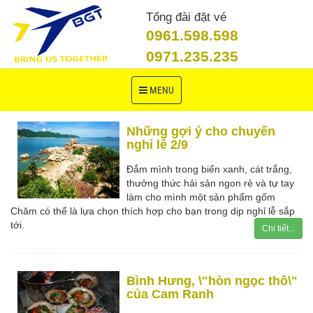
Tổng đài đặt vé
0961.598.598
0971.235.235
Toggle
MENU
navigation
Những gợi ý cho chuyến
nghỉ lễ 2/9
Đắm mình trong biển xanh, cát trắng,
thưởng thức hải sản ngon rẻ và tự tay
làm cho mình một sản phẩm gốm
Chăm có thể là lựa chọn thích hợp cho bạn trong dịp nghỉ lễ sắp
tới.
Chi tiết...
Bình Hưng, \"hòn ngọc thô\"
của Cam Ranh