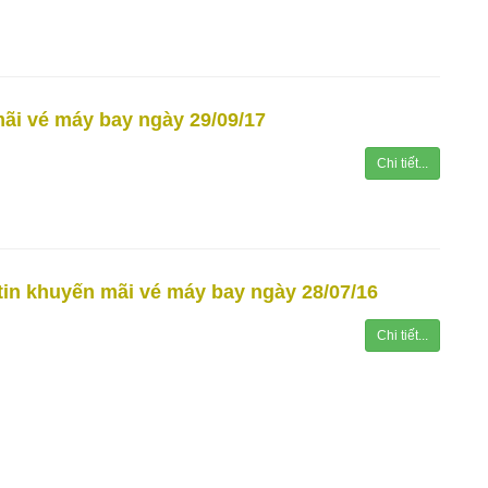
ãi vé máy bay ngày 29/09/17
Chi tiết...
tin khuyến mãi vé máy bay ngày 28/07/16
Chi tiết...