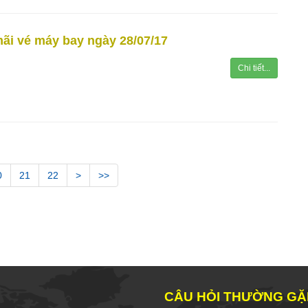
ãi vé máy bay ngày 28/07/17
Chi tiết...
0
21
22
>
>>
CÂU HỎI THƯỜNG GẶ