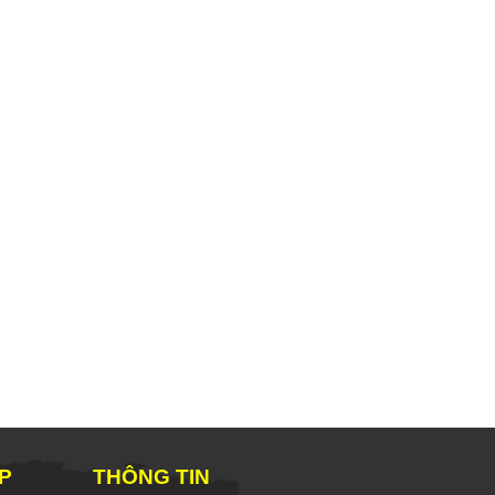
P
THÔNG TIN