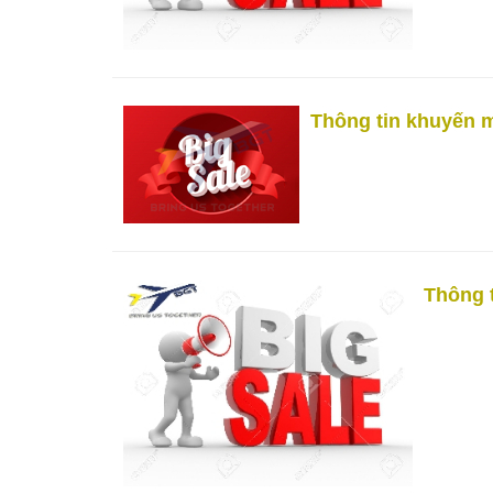
Thông tin khuyến m
Thông 