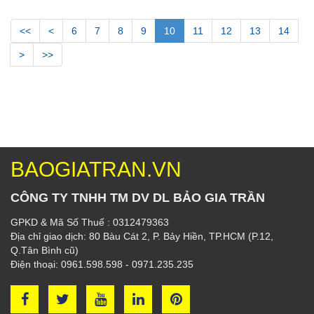
<<
<
6
7
8
9
10
11
12
13
14
>
>>
BAOGIATRAN.VN
CÔNG TY TNHH TM DV DL BẢO GIA TRẦN
GPKD & Mã Số Thuế : 0312479363
Địa chỉ giao dịch: 80 Bàu Cát 2, P. Bảy Hiền, TP.HCM (P.12,
Q.Tân Bình cũ)
Điện thoại: 0961.598.598 - 0971.235.235