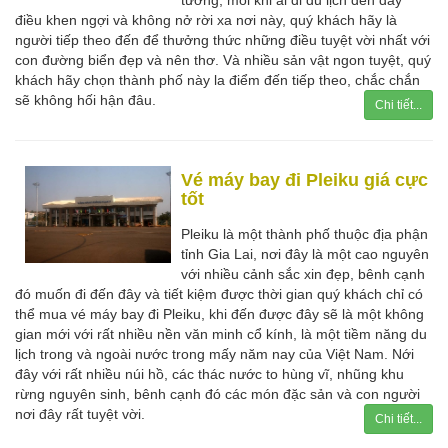
tưởng, mỗi khi ai đi du lịch đến đây
điều khen ngợi và không nở rời xa nơi này, quý khách hãy là
người tiếp theo đến để thưởng thức những điều tuyệt vời nhất với
con đường biển đẹp và nên thơ. Và nhiều sản vật ngon tuyệt, quý
khách hãy chọn thành phố này la điểm đến tiếp theo, chắc chắn
sẽ không hối hận đâu.
Chi tiết...
Vé máy bay đi Pleiku giá cực
tốt
Pleiku là một thành phố thuộc địa phận
tỉnh Gia Lai, nơi đây là một cao nguyên
với nhiều cảnh sắc xin đẹp, bênh cạnh
đó muốn đi đến đây và tiết kiệm được thời gian quý khách chỉ có
thể mua vé máy bay đi Pleiku, khi đến được đây sẽ là một không
gian mới với rất nhiều nền văn minh cổ kính, là một tiềm năng du
lịch trong và ngoài nước trong mấy năm nay của Việt Nam. Nới
đây với rất nhiều núi hồ, các thác nước to hùng vĩ, nhũng khu
rừng nguyên sinh, bênh cạnh đó các món đặc sản và con người
nơi đây rất tuyệt vời.
Chi tiết...