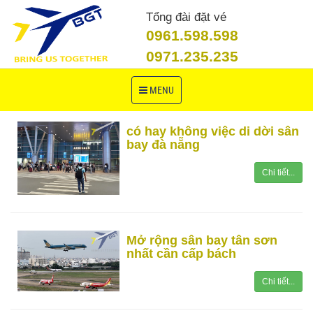
Tổng đài đặt vé
0961.598.598
0971.235.235
Toggle
MENU
navigation
có hay không việc di dời sân
bay đà nẵng
Chi tiết...
Mở rộng sân bay tân sơn
nhất cần cấp bách
Chi tiết...