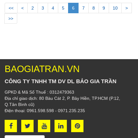
<<
<
2
3
4
5
6
7
8
9
10
>
>>
BAOGIATRAN.VN
CÔNG TY TNHH TM DV DL BẢO GIA TRẦN
GPKD & Mã Số Thuế : 0312479363
Địa chỉ giao dịch: 80 Bàu Cát 2, P. Bảy Hiền, TP.HCM (P.12,
Q.Tân Bình cũ)
Điện thoại: 0961.598.598 - 0971.235.235