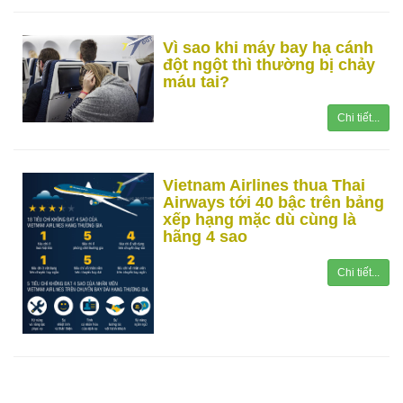
Vì sao khi máy bay hạ cánh
đột ngột thì thường bị chảy
máu tai?
Chi tiết...
Vietnam Airlines thua Thai
Airways tới 40 bậc trên bảng
xếp hạng mặc dù cùng là
hãng 4 sao
Chi tiết...